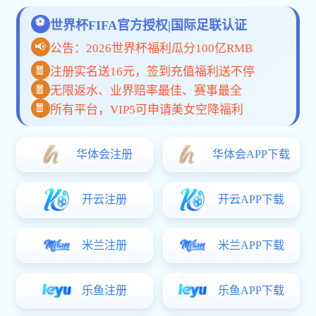
数据从这里开始
覆盖实时赛事、专业数据、高清视频，
半岛星空
体育APP
与网页版为您提供便捷的体育服务。
APP下载
网页版入口
首页
/
体育看点
/ 正文
2026-06-26 20:11
30 次阅读
英足总反兴奋剂计划保密性引发关注穆德