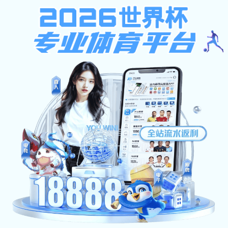
注册入口
半岛星空体育
—— 比赛