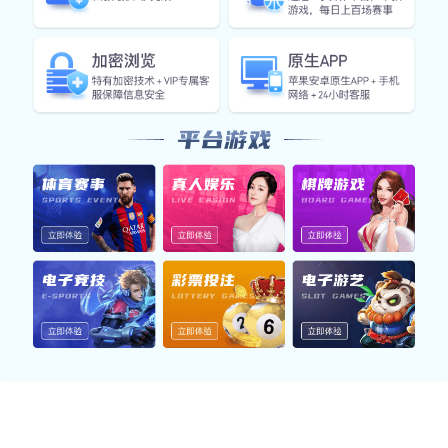
CEO在回应这些负面声音时，一方面要表达出理解和
包容，同时又不能过于妥协，以免被视为软弱。这种
双重角色使得他的回应显得尤为重要，也是他所承受
压力的一部分。
2、俱乐部管理层的决策压力
管理层在任何组织中都扮演着至关重要的角色，而对
于米兰这样的足球俱乐部来说，更是如此。当球队成
绩不理想时，管理层所做出的每一个决定都可能成为
众人瞩目的焦点。尤其是在引进新教练或更换战术
时，决策失误可能导致粉丝大量流失，从而进一步加
剧舆论上的压力。
此外，随着社交媒体的发展，信息传播速度加快，负
面评论很容易迅速扩散到广大球迷群体中。因此，在