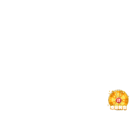
这样的环境下，每一个决策都需经过深思熟虑。CEO
必须具备强大的心理素质，以抵御外界带来的各种声
音，并作出果敢而明智的选择。
管理层不仅需要考虑当下的问题，还需预见未来的发
展方向。他们需要制定长远策略，以确保俱乐部能够
持续发展并重返巅峰。而这无疑给CEO带来了更大的
责任感和挑战。
3、球队成绩对CEO形象影响
在体育行业中，成功往往直接与个人声誉挂钩。对于
米兰CEO而言，如果球队无法取得理想成绩，就会直
接影响到他的职业形象。一方面，作为执掌全局的
人，他需要承担起责任；另一方面，他也必须努力寻
找解决方案以改善球队表现，使自己能够继续赢得信