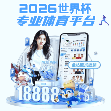
注册入口
半岛星空体育
—— 比赛