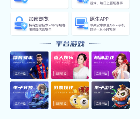
在这个过程中，个人成长往往伴随着情感上的波动，
这种变化让他更加珍视每一次成功带来的快乐。
最终，通过这些经历，佩德里学会了如何把悲伤转化
为动力。他希望自己的故事能够激励更多年轻人在面
对困难时保持乐观，相信只要坚持努力，就一定能见
到属于自己的光辉时刻。
2、运动员心理健康的重要性
现代体育竞技不仅考验身体素质，还越来越重视运动
员的心理状态。对于像佩德里这样的年轻球员来说，
他们所承受的压力往往来自于比赛成绩、公众期望以
及自身目标等多方面。这种压力累积起来，很容易导
致焦虑和抑郁等心理问题。因此，在这样的背景下，
佩德里的发声显得尤为重要。