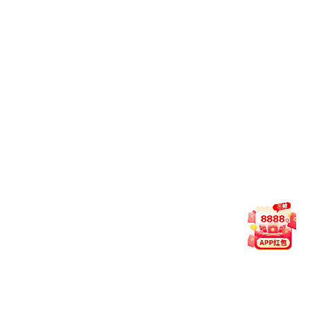
然而，对于使用社交媒体的平台来说，也需要谨慎处
理负面信息。一旦出现舆论风波，很可能会加剧运动
员本身所承受的精神压力。因此，在享受技术带来的
便利之余，我们也需倡导理智消费信息，以免误导或
增加不必要的焦虑感。
4、美好时刻展望未来
对于任何一个追求梦想的人来说，美好的时刻总是在
不远处等待着。当佩德里说“美好时刻即将到来”时，
其实是在给所有奋斗中的人们注入一种希望。在体育
领域，这句话不仅适用于自己，也同样适用于所有热
爱足球的人士，包括队友、教练以及无数支持他的球
迷们。
展望未来，在众多变数之中，总有一些坚定信念指引