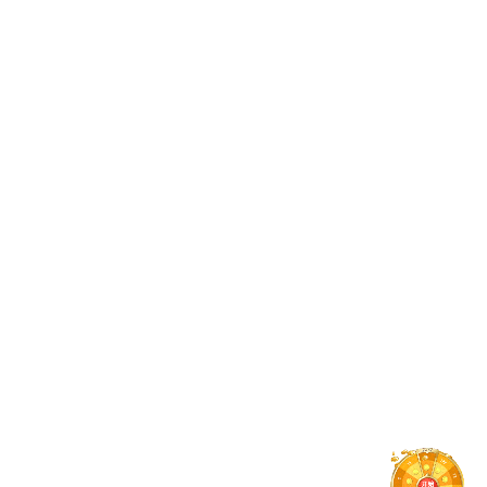
他所传达的信息提醒我们，每一位运动员都有脆弱的
一面，即便是在闪耀舞台上，也可能会遭遇失落。关
注他们内心世界，与传统观念相悖的是，强者并不意
味着没有痛苦，而是能够勇敢面对痛苦，并从中找到
前进的力量。同时，通过分享自己的情感历程，他向
外界展示了增强心理韧性的必要性，让更多人意识到
心理健康问题值得被重视。
此外，团队内部也应加强对运动员心理健康的关注，
通过专业人士提供支持系统，使他们更容易缓解压
力、调整心态。在这个过程中，佩德里的言论无疑起
到了积极作用，为整体氛围注入了更多理解与关怀。
3、社交媒体传递正能量