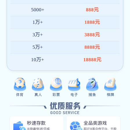
热刺队在本赛季采用了灵活多变的战术体系，使得他
们能够在客场比赛中发挥出色。这种战术不仅强调进
攻，更注重防守平衡，确保球队在面对不同对手时能
做出及时调整。尤其是在客场比赛中，热刺利用反击
效率极高，使得对手难以防范。
此外，热刺还特别注重控球率，通过快速传递和流畅
配合来控制比赛节奏。在许多客场比赛中，他们能够
有效地减少对方威胁进攻机会，同时寻找反击空间。
这种策略使得他们能够在艰难的客场环境中仍能保持
竞争力。
结合数据来看，热刺队在本赛季客场比赛中的平均控
球率和射门次数均位居联盟前列，这显示了他们攻防
两端的协调性和整体实力。这样的团队配合是他们取