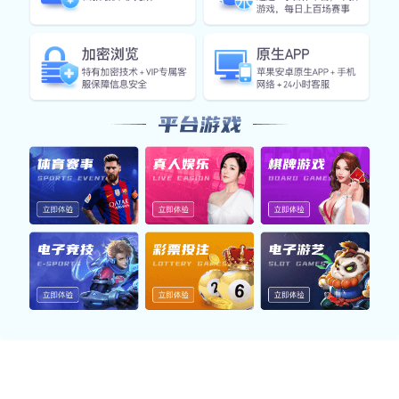
得良好成绩的重要原因之一。
2、关键球员表现突出
在热刺队中，多名关键球员在本赛季的客场表现尤为
亮眼。例如锋线上的主力前锋，不仅承担起了进攻重
任，还时常回撤参与防守，为球队贡献全方位表现。
他们无疑是球队获胜的重要保证。
另外，中场核心球员也发挥了至关重要的作用。他们
不仅负责组织进攻，还具备优秀的拦截能力，在防守
端同样不可忽视。通过积极跑动与合理分配球权，这
些球员帮助球队保持了良好的竞技状态，有效支持了
前锋线。
同时，后防线上的几位老将也为年轻球员提供了经验
支持。在压力巨大的客场环境里，他们凭借丰富的大